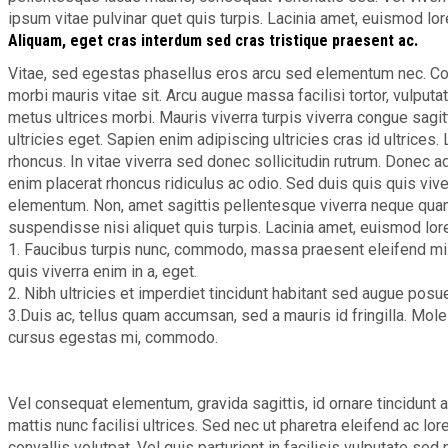
ipsum vitae pulvinar quet quis turpis. Lacinia amet, euismod lo
Aliquam, eget cras interdum sed cras tristique praesent ac.
Vitae, sed egestas phasellus eros arcu sed elementum nec. C
morbi mauris vitae sit. Arcu augue massa facilisi tortor, vulputa
metus ultrices morbi. Mauris viverra turpis viverra congue sagit
ultricies eget. Sapien enim adipiscing ultricies cras id ultrices
rhoncus. In vitae viverra sed donec sollicitudin rutrum. Donec a
enim placerat rhoncus ridiculus ac odio. Sed duis quis quis viver
elementum. Non, amet sagittis pellentesque viverra neque quam 
suspendisse nisi aliquet quis turpis. Lacinia amet, euismod lor
1. Faucibus turpis nunc, commodo, massa praesent eleifend mi. 
quis viverra enim in a, eget.
2. Nibh ultricies et imperdiet tincidunt habitant sed augue posue
3.Duis ac, tellus quam accumsan, sed a mauris id fringilla. Mo
cursus egestas mi, commodo.
Vel consequat elementum, gravida sagittis, id ornare tincidunt a
mattis nunc facilisi ultrices. Sed nec ut pharetra eleifend ac l
convallis volutpat. Vel quis parturient in facilisis vulputate sed