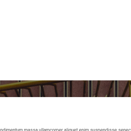
ondimentum massa ullamcorper aliquet enim suspendisse senectu