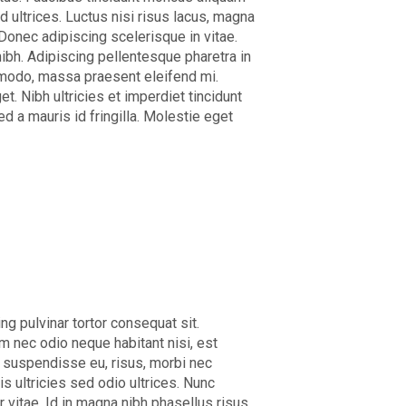
id ultrices. Luctus nisi risus lacus, magna
 Donec adipiscing scelerisque in vitae.
ibh. Adipiscing pellentesque pharetra in
mmodo, massa praesent eleifend mi.
t. Nibh ultricies et imperdiet tincidunt
d a mauris id fringilla. Molestie eget
ng pulvinar tortor consequat sit.
um nec odio neque habitant nisi, est
, suspendisse eu, risus, morbi nec
is ultricies sed odio ultrices. Nunc
vitae. Id in magna nibh phasellus risus