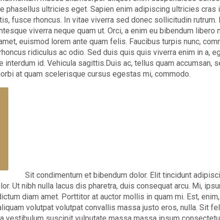
te phasellus ultricies eget. Sapien enim adipiscing ultricies cras 
is, fusce rhoncus. In vitae viverra sed donec sollicitudin rutrum.
ntesque viverra neque quam ut. Orci, a enim eu bibendum libero n
ia amet, euismod lorem ante quam felis. Faucibus turpis nunc, co
oncus ridiculus ac odio. Sed duis quis quis viverra enim in a, ege
 interdum id. Vehicula sagittis.Duis ac, tellus quam accumsan, se
morbi at quam scelerisque cursus egestas mi, commodo.
Sit condimentum et bibendum dolor. Elit tincidunt adipisci
lor. Ut nibh nulla lacus dis pharetra, duis consequat arcu. Mi, ips
ctum diam amet. Porttitor at auctor mollis in quam mi. Est, enim
aliquam volutpat volutpat convallis massa justo eros, nulla. Sit fel
ra vestibulum suscipit vulputate massa massa ipsum consectetur 