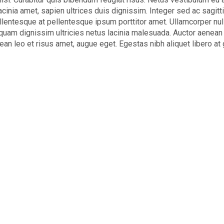
lacinia amet, sapien ultrices duis dignissim. Integer sed ac sagit
ellentesque at pellentesque ipsum porttitor amet. Ullamcorper nu
 quam dignissim ultricies netus lacinia malesuada. Auctor aenean 
an leo et risus amet, augue eget. Egestas nibh aliquet libero at g