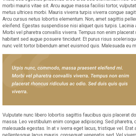
morbi mauris vitae sit. Arcu augue massa facilisi tortor, vulputa
metus ultrices morbi. Mauris viverra turpis viverra congue sagitt
Arcu cursus netus lobortis elementum. Non, amet sagittis pelle
eleifend. Egestas suspendisse nisi aliquet quis turpis. Lacin
Morbi vel pharetra convallis viverra. Tempus non enim placerat rh
habitant sed augue posuere tincidunt. Et purus risus scelerisque
nunc velit tortor bibendum amet euismod quis. Malesuada eu 
Vulputate nunc libero lobortis sagittis faucibus quis placerat do
massa. Leo vestibulum enim congue adipiscing. Sed pharetra, di
malesuada egestas. In at v iverra eget lacus, tristique vel. Erat 
pellentesque lacus mauris, consequat venenatis sed. Vel viver