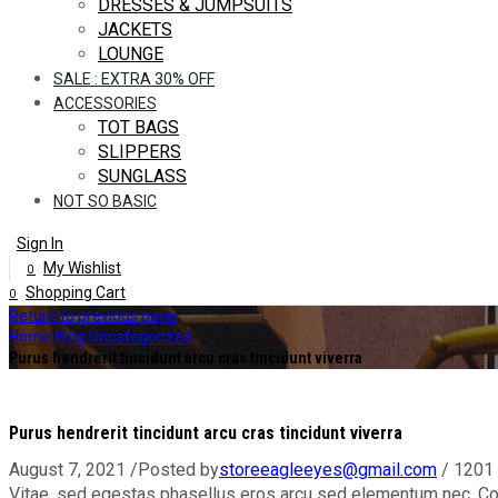
DRESSES & JUMPSUITS
JACKETS
LOUNGE
SALE : EXTRA 30% OFF
ACCESSORIES
TOT BAGS
SLIPPERS
SUNGLASS
NOT SO BASIC
Sign In
My Wishlist
0
Shopping Cart
0
Return to previous page
Home
Blog
Uncategorized
Purus hendrerit tincidunt arcu cras tincidunt viverra
Purus hendrerit tincidunt arcu cras tincidunt viverra
August 7, 2021
/
Posted by
storeeagleeyes@gmail.com
/
1201
Vitae, sed egestas phasellus eros arcu sed elementum nec. C