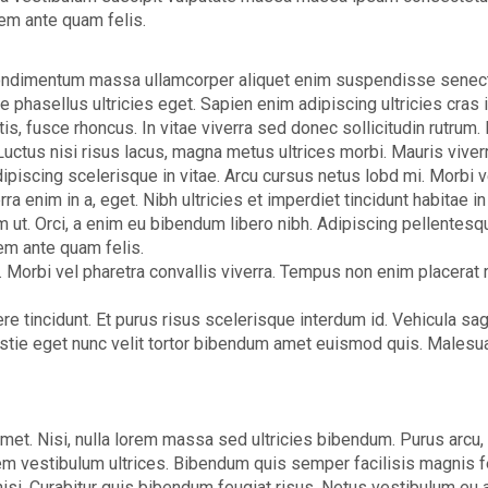
rem ante quam felis.
ondimentum massa ullamcorper aliquet enim suspendisse senectu
te phasellus ultricies eget. Sapien enim adipiscing ultricies cras 
tis, fusce rhoncus. In vitae viverra sed donec sollicitudin rutru
. Luctus nisi risus lacus, magna metus ultrices morbi. Mauris viver
dipiscing scelerisque in vitae. Arcu cursus netus lobd mi. Morbi 
ra enim in a, eget. Nibh ultricies et imperdiet tincidunt habitae in
ut. Orci, a enim eu bibendum libero nibh. Adipiscing pellentesqu
em ante quam felis.
Morbi vel pharetra convallis viverra. Tempus non enim placerat r
re tincidunt. Et purus risus scelerisque interdum id. Vehicula sagi
lestie eget nunc velit tortor bibendum amet euismod quis. Males
met. Nisi, nulla lorem massa sed ultricies bibendum. Purus arcu, 
orem vestibulum ultrices. Bibendum quis semper facilisis magnis fe
 nisi. Curabitur quis bibendum feugiat risus. Netus vestibulum eu a