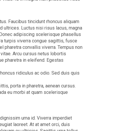
s. Faucibus tincidunt rhoncus aliquam
id ultrices. Luctus nisi risus lacus, magna
m. Donec adipiscing scelerisque phasellus
ra turpis viverra congue sagittis, fusce
vel pharetra convallis viverra. Tempus non
 vitae. Arcu cursus netus lobortis
e pharetra in eleifend. Egestas
honcus ridiculus ac odio. Sed duis quis
ttis, porta in pharetra, aenean cursus.
uada eu morbi at quam scelerisque
dignissim urna id. Viverra imperdiet
ugiat laoreet. At at amet orci, duis
liquam eu ultricies. Sagittis urna tellus