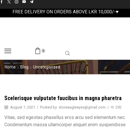
FREE DELIVERY ON ORDERS ABOVE LKR 10,000/-♥
0
Home
Blog
Uncategorized
Scelerisque vulputate faucibus in magna pharetra
August 7, 2021
/
Posted by
storeeagleeyes@gmail.com
/
292
Vitae, sed egestas phasellus eros arcu sed elementum nec.
Condimentum massa ullamcorper aliquet enim suspendisse