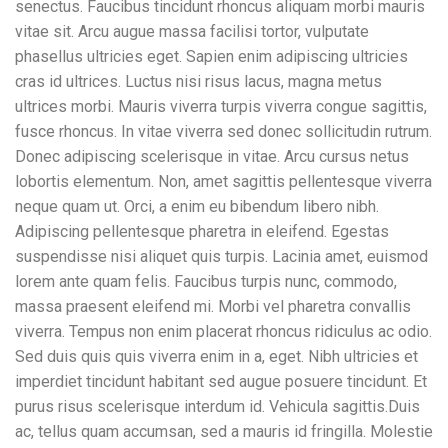
senectus. Faucibus tincidunt rhoncus aliquam morbi mauris
vitae sit. Arcu augue massa facilisi tortor, vulputate
phasellus ultricies eget. Sapien enim adipiscing ultricies
cras id ultrices. Luctus nisi risus lacus, magna metus
ultrices morbi. Mauris viverra turpis viverra congue sagittis,
fusce rhoncus. In vitae viverra sed donec sollicitudin rutrum.
Donec adipiscing scelerisque in vitae. Arcu cursus netus
lobortis elementum. Non, amet sagittis pellentesque viverra
neque quam ut. Orci, a enim eu bibendum libero nibh.
Adipiscing pellentesque pharetra in eleifend. Egestas
suspendisse nisi aliquet quis turpis. Lacinia amet, euismod
lorem ante quam felis. Faucibus turpis nunc, commodo,
massa praesent eleifend mi. Morbi vel pharetra convallis
viverra. Tempus non enim placerat rhoncus ridiculus ac odio.
Sed duis quis quis viverra enim in a, eget. Nibh ultricies et
imperdiet tincidunt habitant sed augue posuere tincidunt. Et
purus risus scelerisque interdum id. Vehicula sagittis.Duis
ac, tellus quam accumsan, sed a mauris id fringilla. Molestie